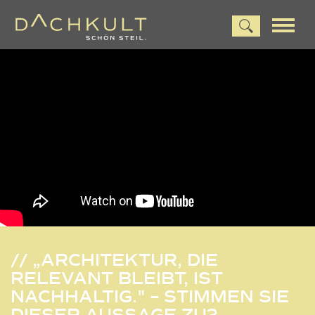
// „ARCHITEKTUR, DIE
RELEVANT BLEIBT, IST
NACHHALTIG." – STIMMEN SIE