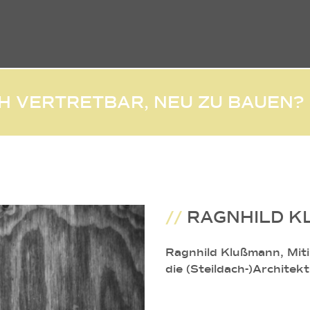
CH VERTRETBAR, NEU ZU BAUEN?
//
RAGNHILD K
Ragnhild Klußmann, Mit
die (Steildach-)Architek