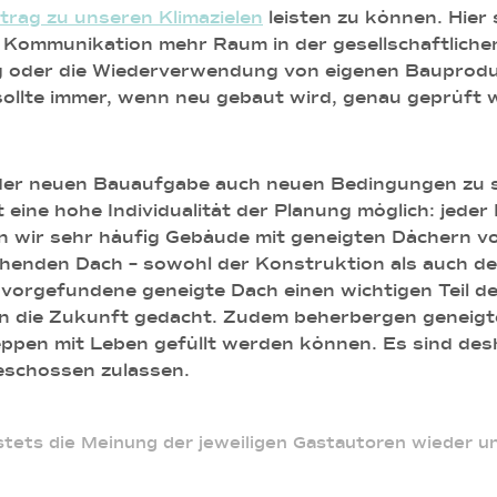
trag zu unseren Klimazielen
leisten zu können. Hier s
ommunikation mehr Raum in der gesellschaftlichen
ng oder die Wiederverwendung von eigenen Bauprod
sollte immer, wenn neu gebaut wird, genau geprüft
jeder neuen Bauaufgabe auch neuen Bedingungen zu 
st eine hohe Individualität der Planung möglich: jed
en wir sehr häufig Gebäude mit geneigten Dächern vo
ehenden Dach – sowohl der Konstruktion als auch d
as vorgefundene geneigte Dach einen wichtigen Teil d
in die Zukunft gedacht. Zudem beherbergen geneig
ppen mit Leben gefüllt werden können. Es sind desh
Geschossen zulassen.
ets die Meinung der jeweiligen Gastautoren wieder und