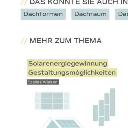
//
DAS KÖNNTE SIE AUCH I
Dachformen
Dachraum
Da
//
MEHR ZUM THEMA