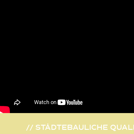
// STÄDTEBAULICHE QUAL