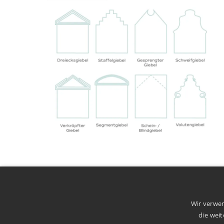
Wir verwen
//
LUST AUF MEHR
die wei