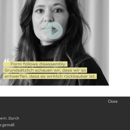
Close
sern. Durch
es gemäß