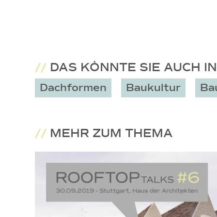
//
DAS KÖNNTE SIE AUCH I
Dachformen
Baukultur
Ba
//
MEHR ZUM THEMA