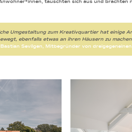
Anwohner*innen, tauschten sich aus und brachten n
eiche Umgestaltung zum Kreativquartier hat einige 
ewegt, ebenfalls etwas an ihren Häusern zu machen
Bastian Sevilgen, Mitbegründer von dreigegeneinen