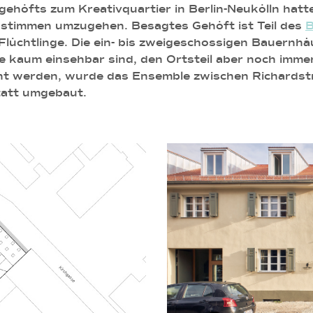
öfts zum Kreativquartier in Berlin-Neukölln hatten d
enstimmen umzugehen. Besagtes Gehöft ist Teil des
B
lüchtlinge. Die ein- bis zweigeschossigen Bauernhä
ße kaum einsehbar sind, den Ortsteil aber noch imme
t werden, wurde das Ensemble zwischen Richardstr
tatt umgebaut.