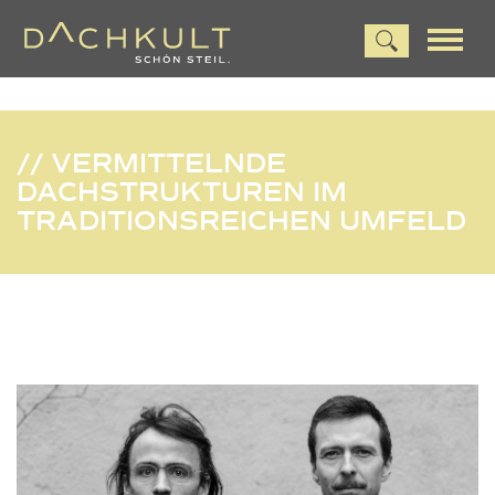
// VERMITTELNDE
DACHSTRUKTUREN IM
TRADITIONSREICHEN UMFELD