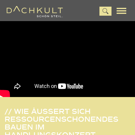
// WIE ÄUSSERT SICH R
ESSOURCENSCHONENDES B
AUEN IM H