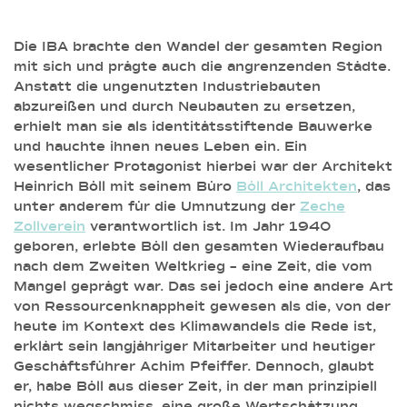
Die IBA brachte den Wandel der gesamten Region
mit sich und prägte auch die angrenzenden Städte.
Anstatt die ungenutzten Industriebauten
abzureißen und durch Neubauten zu ersetzen,
erhielt man sie als identitätsstiftende Bauwerke
und hauchte ihnen neues Leben ein. Ein
wesentlicher Protagonist hierbei war der Architekt
Heinrich Böll mit seinem Büro
Böll Architekten
, das
unter anderem für die Umnutzung der
Zeche
Zollverein
verantwortlich ist. Im Jahr 1940
geboren, erlebte Böll den gesamten Wiederaufbau
nach dem Zweiten Weltkrieg – eine Zeit, die vom
Mangel geprägt war. Das sei jedoch eine andere Art
von Ressourcenknappheit gewesen als die, von der
heute im Kontext des Klimawandels die Rede ist,
erklärt sein langjähriger Mitarbeiter und heutiger
Geschäftsführer Achim Pfeiffer. Dennoch, glaubt
er, habe Böll aus dieser Zeit, in der man prinzipiell
nichts wegschmiss, eine große Wertschätzung