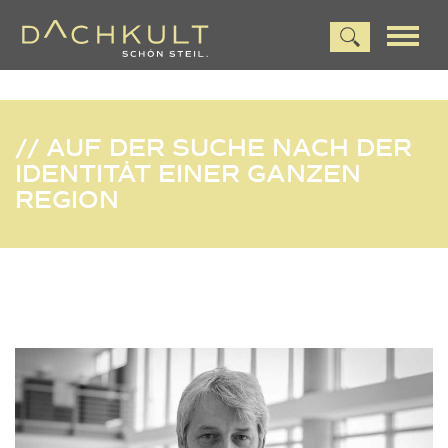
// AUF DER SUCHE NACH DER
IDENTITÄT EINER GANZEN
REGION