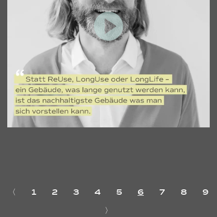
〈
1
2
3
4
5
6
7
8
9
〉